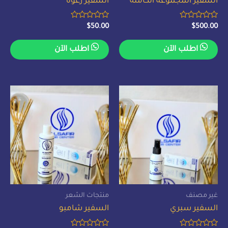
السفير المجموعة الكاملة
السفير رغوة
تم
تم
$
50.00
$
500.00
التقييم
التقييم
0
0
من
من
اطلب الآن
اطلب الآن
5
5
غير مصنف
منتجات الشعر
السفير سبري
السفير شامبو